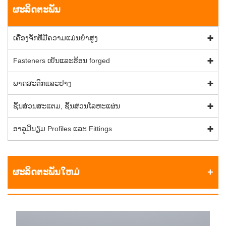
ຜະລິດຕະພັນ
ເຄື່ອງຈັກທີ່ມີຄວາມແມ່ນຍໍາສູງ
Fasteners ເຢັນແລະຮ້ອນ forged
ພາດສະຕິກແລະຢາງ
ຊິ້ນສ່ວນສະແຕມ, ຊິ້ນສ່ວນໂລຫະແຜ່ນ
ອາລູມີນຽມ Profiles ແລະ Fittings
ຜະລິດຕະພັນໃຫມ່