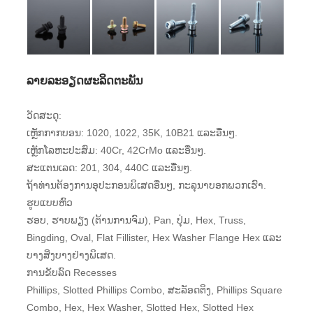
ລາຍລະອຽດຜະລິດຕະພັນ
ວັດສະດຸ:
ເຫຼັກກາກບອນ: 1020, 1022, 35K, 10B21 ແລະອື່ນໆ.
ເຫຼັກໂລຫະປະສົມ: 40Cr, 42CrMo ແລະອື່ນໆ.
ສະແຕນເລດ: 201, 304, 440C ແລະອື່ນໆ.
ຖ້າທ່ານຕ້ອງການອຸປະກອນພິເສດອື່ນໆ, ກະລຸນາບອກພວກເຮົາ.
ຮູບແບບຫົວ
ຮອບ, ຮາບພຽງ (ຕ້ານການຈົມ), Pan, ປຸ່ມ, Hex, Truss,
Bingding, Oval, Flat Fillister, Hex Washer Flange Hex ແລະ
ບາງສິ່ງບາງຢ່າງພິເສດ.
ການຂັບລົດ Recesses
Phillips, Slotted Phillips Combo, ສະລັອດຕິງ, Phillips Square
Combo, Hex, Hex Washer, Slotted Hex, Slotted Hex