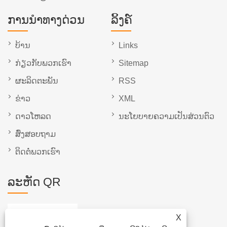
ການນໍາທາງດ່ວນ
ລິ້ງຄ໌
ບ້ານ
Links
ກ່ຽວກັບພວກເຮົາ
Sitemap
ຜະລິດຕະພັນ
RSS
ຂ່າວ
XML
ດາວໂຫລດ
ນະໂຍບາຍຄວາມເປັນສ່ວນຕົວ
ສົ່ງສອບຖາມ
ຕິດ​ຕໍ່​ພວກ​ເຮົາ
ລະຫັດ QR
X