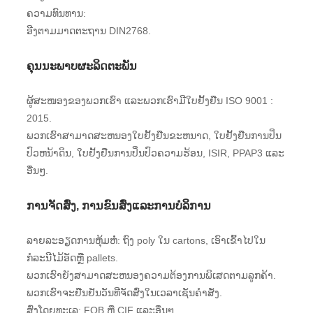
ຄວາມທົນທານ:
ອີງຕາມມາດຕະຖານ DIN2768.
ຄຸນນະພາບຜະລິດຕະພັນ
ຜູ້ສະໜອງຂອງພວກເຮົາ ແລະພວກເຮົາມີໃບຢັ້ງຢືນ ISO 9001 :
2015.
ພວກເຮົາສາມາດສະຫນອງໃບຢັ້ງຢືນຂະຫນາດ, ໃບຢັ້ງຢືນການປິ່ນ
ປົວຫນ້າດິນ, ໃບຢັ້ງຢືນການປິ່ນປົວຄວາມຮ້ອນ, ISIR, PPAP3 ແລະ
ອື່ນໆ.
ການຈັດສົ່ງ, ການຂົນສົ່ງແລະການບໍລິການ
ລາຍລະອຽດການຫຸ້ມຫໍ່: ຖົງ poly ໃນ cartons, ເອົາເຂົ້າໄປໃນ
ກໍລະນີໄມ້ອັດຫຼື pallets.
ພວກເຮົາຍັງສາມາດສະຫນອງຄວາມຕ້ອງການພິເສດຕາມລູກຄ້າ.
ພວກເຮົາຈະຢືນຢັນວັນທີຈັດສົ່ງໃນເວລາເຊັນຄໍາສັ່ງ.
ສົ່ງໂດຍທະເລ: FOB ຫຼື CIF ແລະອື່ນໆ.