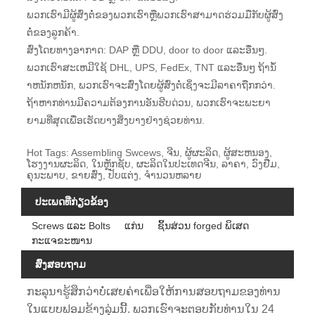
ພວກເຮົາມີຜູ້ສົ່ງຕໍ່ຂອງພວກເຮົາຫຼືພວກເຮົາສາມາດຮ່ວມມືກັບຜູ້ສົ່ງ
ຕໍ່ຂອງລູກຄ້າ.
ສົ່ງໂດຍທາງອາກາດ: DAP ຫຼື DDU, door to door ແລະອື່ນໆ.
ພວກເຮົາສະເຫມີໃຊ້ DHL, UPS, FedEx, TNT ແລະອື່ນໆ ຖ້ານ້ໍ
າຫນັກຫນັກ, ພວກເຮົາຈະສົ່ງໂດຍຜູ້ສົ່ງຕໍ່ເຊິ່ງຈະມີລາຄາຖືກກວ່າ.
ຖ້າ​ຫາກ​ທ່ານ​ມີ​ຄວາມ​ຕ້ອງ​ການ​ອັນ​ຮີບ​ດ່ວນ​, ພວກ​ເຮົາ​ຈະ​ພະ​ຍາ​
ຍາມ​ທີ່​ສຸດ​ເພື່ອ​ເຮັດ​ບາງ​ສິ່ງ​ບາງ​ຢ່າງ​ຊ່ວຍ​ທ່ານ​.
Hot Tags: Assembling Swcews, ຈີນ, ຜູ້ຜະລິດ, ຜູ້ສະຫນອງ,
ໂຮງງານຜະລິດ, ໃນຫຼັກຊັບ, ຜະລິດໃນປະເທດຈີນ, ລາຄາ, ວົງຢືມ,
ຄຸນະພາບ, ຂາຍສົ່ງ, ປັບແຕ່ງ, ຈໍານວນຫລາຍ
ປະເພດທີ່ກ່ຽວຂ້ອງ
Screws ແລະ Bolts
ແກ່ນ
ຊິ້ນສ່ວນ forged ພິເສດ
ກະແຈຂະໜານ
ສົ່ງສອບຖາມ
ກະລຸນາຮູ້ສຶກວ່າບໍ່ເສຍຄ່າເພື່ອໃຫ້ການສອບຖາມຂອງທ່ານ
ໃນແບບຟອມຂ້າງລຸ່ມນີ້. ພວກເຮົາຈະຕອບກັບທ່ານໃນ 24