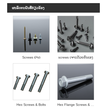
ຜະ​ລິດ​ຕະ​ພັນ​ທີ່​ກ່ຽວ​ຂ້ອງ
Screws ປາດ
screws ເຈາະດ້ວຍຕົນເອງ
Hex Screws & Bolts
Hex Flange Screws & Bolts