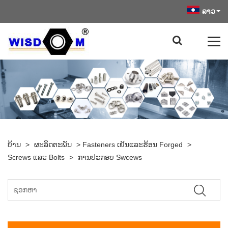
ລາວ
ບ້ານ
>
ຜະລິດຕະພັນ
>
Fasteners ເຢັນແລະຮ້ອນ Forged
>
Screws ແລະ Bolts
>
ການປະກອບ Swcews