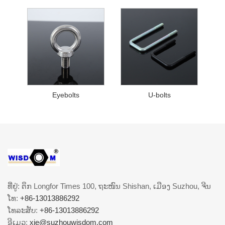
Eyebolts
U-bolts
ທີ່ຢູ່: ຕຶກ Longfor Times 100, ຖະໜົນ Shishan, ເມືອງ Suzhou, ຈີນ
ໂທ:
+86-13013886292
ໂທລະສັບ:
+86-13013886292
ອີເມວ:
xie@suzhouwisdom.com