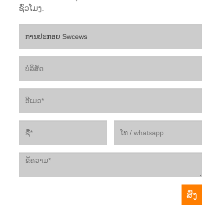
ຊົ່ວໂມງ.