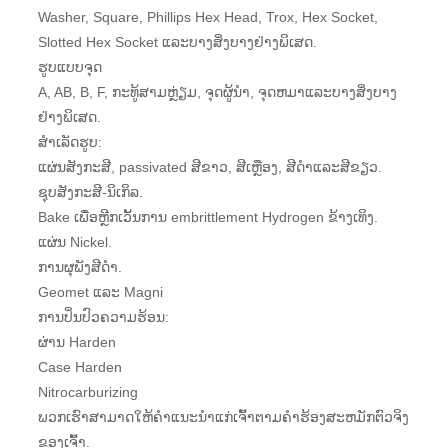
Washer, Square, Phillips Hex Head, Trox, Hex Socket,
Slotted Hex Socket ແລະບາງສິ່ງບາງຢ່າງພິເສດ.
ຮູບແບບຈຸດ
A, AB, B, F, ກະທູ້ສາມຫຼ່ຽມ, ຈຸດຜູ້ນໍາ, ຈຸດຫມາແລະບາງສິ່ງບາງ
ຢ່າງພິເສດ.
ສໍາເລັດຮູບ:
ແຜ່ນສັງກະສີ, passivated ສີຂາວ, ສີເຫຼືອງ, ສີດໍາແລະສີຂຽວ.
ຊຸບສັງກະສີ-ນິເກິລ.
Bake ເພື່ອຫຼີກເວັ້ນການ embrittlement Hydrogen ຂ້າງເທິງ.
ແຜ່ນ Nickel.
ການຜຸພັງສີດໍາ.
Geomet ແລະ Magni
ການປິ່ນປົວຄວາມຮ້ອນ:
ຜ່ານ Harden
Case Harden
Nitrocarburizing
ພວກເຮົາສາມາດໃຫ້ຄໍາແນະນໍາແກ່ເຈົ້າຕາມຄໍາຮ້ອງສະຫມັກຕົວຈິງ
ຂອງເຈົ້າ.