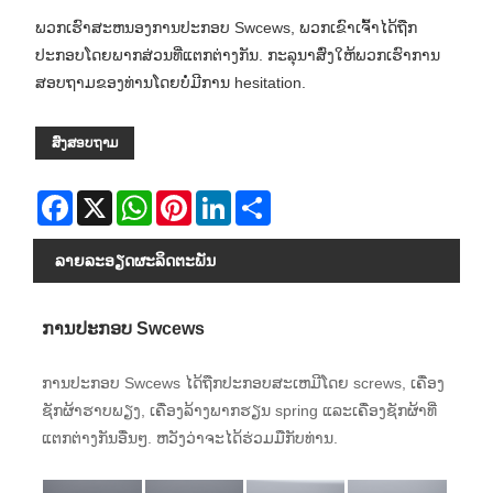
ພວກເຮົາສະຫນອງການປະກອບ Swcews, ພວກເຂົາເຈົ້າໄດ້ຖືກ
ປະກອບໂດຍພາກສ່ວນທີ່ແຕກຕ່າງກັນ. ກະ​ລຸ​ນາ​ສົ່ງ​ໃຫ້​ພວກ​ເຮົາ​ການ​
ສອບ​ຖາມ​ຂອງ​ທ່ານ​ໂດຍ​ບໍ່​ມີ​ການ hesitation​.
ສົ່ງສອບຖາມ
Facebook
X
WhatsApp
Pinterest
LinkedIn
Share
ລາຍ​ລະ​ອຽດ​ຜະ​ລິດ​ຕະ​ພັນ
ການປະກອບ Swcews
ການປະກອບ Swcews ໄດ້ຖືກປະກອບສະເຫມີໂດຍ screws, ເຄື່ອງ
ຊັກຜ້າຮາບພຽງ, ເຄື່ອງລ້າງພາກຮຽນ spring ແລະເຄື່ອງຊັກຜ້າທີ່
ແຕກຕ່າງກັນອື່ນໆ. ຫວັງວ່າຈະໄດ້ຮ່ວມມືກັບທ່ານ.